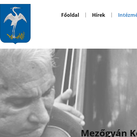
Főoldal
Hírek
Intézm
Mezőgyán K