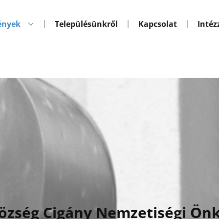
ények
Településünkről
Kapcsolat
Intéz
özség Cigány Nemzetiségi Ön